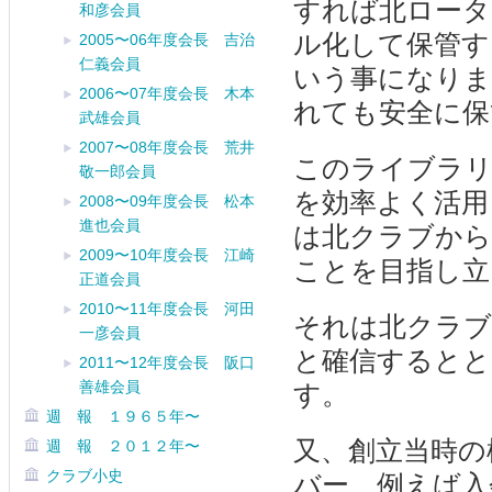
すれば北ロータ
和彦会員
ル化して保管す
2005〜06年度会長 吉治
仁義会員
いう事になりま
2006〜07年度会長 木本
れても安全に保
武雄会員
2007〜08年度会長 荒井
このライブラリ
敬一郎会員
を効率よく活用
2008〜09年度会長 松本
進也会員
は北クラブから
2009〜10年度会長 江崎
ことを目指し立
正道会員
2010〜11年度会長 河田
それは北クラブ
一彦会員
と確信するとと
2011〜12年度会長 阪口
善雄会員
す。
週 報 １９６５年〜
又、創立当時の
週 報 ２０１２年〜
クラブ小史
バー、例えば入