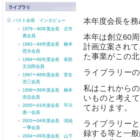
ライブラリ
本年度会長を務
パスト会長 インタビュー
1979～80年度会長 古市
本年は創立60
實会員
1983～84年度会長 椿本
計画立案されて
照夫会員
た事業がこの北
1984〜85年度会長 長部
文治郎会員
ライブラリーの
1987〜88年度会長 菅生
浩三会員
私はこれからの
1998〜99年度会長 橋本
いものと考えて
崇志会員
2000〜01年度会長 平川
ております。
惠一会員
2003〜04年度会長 鴻池
ライブラリーと
一季会員
録する等と一般
2004〜05年度会長 山下